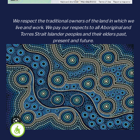
We respect the traditional owners of the land in which we
live and work. We pay our respects to all Aboriginal and
Torres Strait Islander peoples and their elders past,
present and future.