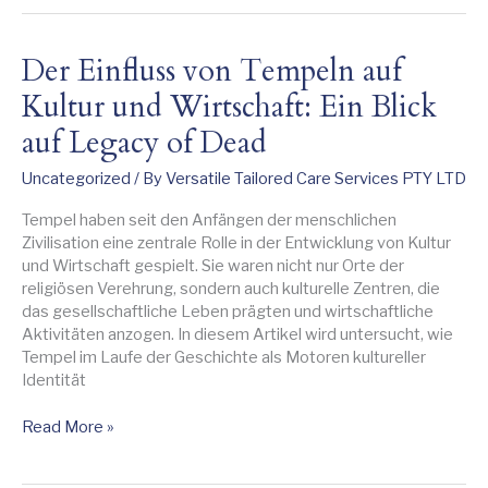
Der Einfluss von Tempeln auf
Der
Einfluss
Kultur und Wirtschaft: Ein Blick
von
Tempeln
auf Legacy of Dead
auf
Kultur
Uncategorized
/ By
Versatile Tailored Care Services PTY LTD
und
Tempel haben seit den Anfängen der menschlichen
Wirtschaft:
Zivilisation eine zentrale Rolle in der Entwicklung von Kultur
Ein
und Wirtschaft gespielt. Sie waren nicht nur Orte der
Blick
religiösen Verehrung, sondern auch kulturelle Zentren, die
auf
das gesellschaftliche Leben prägten und wirtschaftliche
Legacy
Aktivitäten anzogen. In diesem Artikel wird untersucht, wie
of
Tempel im Laufe der Geschichte als Motoren kultureller
Dead
Identität
Read More »