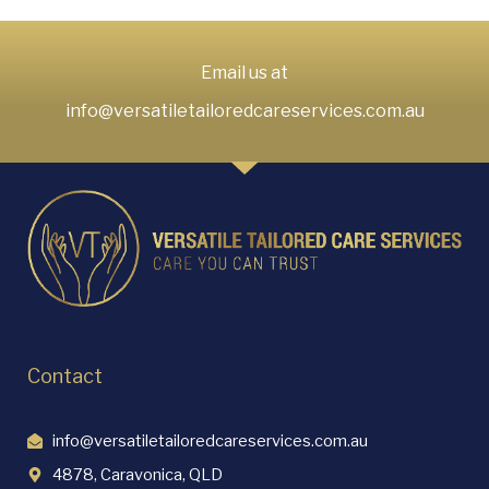
Email us at
info@versatiletailoredcareservices.com.au
Contact
info@versatiletailoredcareservices.com.au
4878, Caravonica, QLD