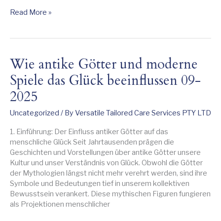
Read More »
Wie antike Götter und moderne
Wie
antike
Spiele das Glück beeinflussen 09-
Götter
und
2025
moderne
Spiele
Uncategorized
/ By
Versatile Tailored Care Services PTY LTD
das
1. Einführung: Der Einfluss antiker Götter auf das
Glück
menschliche Glück Seit Jahrtausenden prägen die
beeinflussen
Geschichten und Vorstellungen über antike Götter unsere
09-
Kultur und unser Verständnis von Glück. Obwohl die Götter
2025
der Mythologien längst nicht mehr verehrt werden, sind ihre
Symbole und Bedeutungen tief in unserem kollektiven
Bewusstsein verankert. Diese mythischen Figuren fungieren
als Projektionen menschlicher